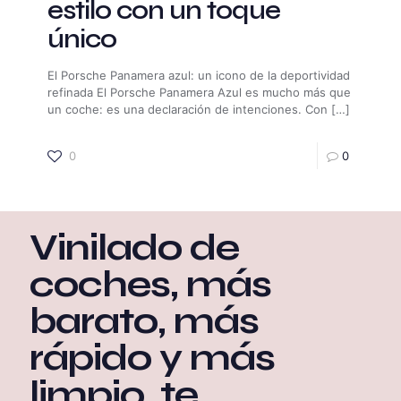
estilo con un toque
único
El Porsche Panamera azul: un icono de la deportividad
refinada El Porsche Panamera Azul es mucho más que
un coche: es una declaración de intenciones. Con
[…]
0
0
Vinilado de
coches, más
barato, más
rápido y más
limpio, te