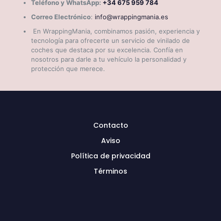
Teléfono y WhatsApp:
+34 675 959 784
Correo Electrónico
:
info@wrappingmania.es
En WrappingMania, combinamos pasión, experiencia y
tecnología para ofrecerte un servicio de vinilado de
coches que destaca por su excelencia. Confía en
nosotros para darle a tu vehículo la personalidad y
protección que merece.
Contacto
Aviso
Política de privacidad
Términos