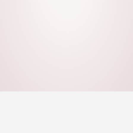
Todos los vinilos son lavables.
Certificado de garantía
Vinilos de uso profesional.
Dos años de garantía
2 años de garantía por defecto de
fabricación.
Dale un toque de personalidad que no dejará indiferente